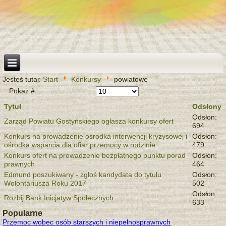
Jesteś tutaj:
Start
Konkursy
powiatowe
Pokaż #
Tytuł
Odsłony
Odsłon:
Zarząd Powiatu Gostyńskiego ogłasza konkursy ofert
694
Konkurs na prowadzenie ośrodka interwencji kryzysowej i
Odsłon:
ośrodka wsparcia dla ofiar przemocy w rodzinie.
479
Konkurs ofert na prowadzenie bezpłatnego punktu porad
Odsłon:
prawnych
464
Edmund poszukiwany - zgłoś kandydata do tytułu
Odsłon:
Wolontariusza Roku 2017
502
Odsłon:
Rozbij Bank Inicjatyw Społecznych
633
Popularne
Przemoc wobec osób starszych i niepełnosprawnych